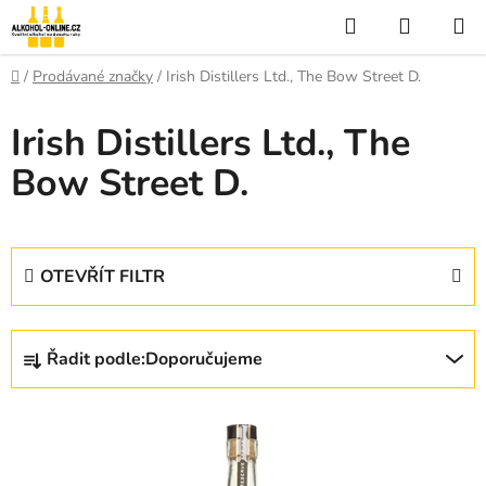
Přejít
Hledat
NÁKUP
na
KOŠÍK
obsah
Domů
/
Prodávané značky
/
Irish Distillers Ltd., The Bow Street D.
Irish Distillers Ltd., The
Bow Street D.
OTEVŘÍT FILTR
Ř
Řadit podle:
Doporučujeme
a
z
V
e
ý
n
p
í