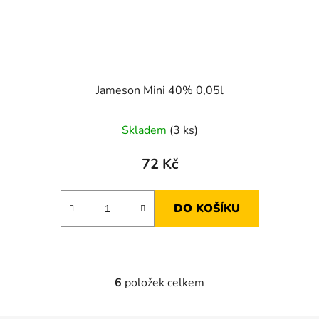
Jameson Mini 40% 0,05l
Skladem
(3 ks)
72 Kč
DO KOŠÍKU
6
položek celkem
O
v