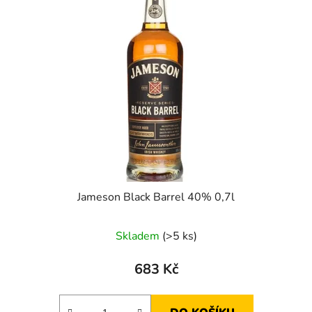
i
p
s
r
p
o
r
d
o
u
d
k
u
t
k
ů
t
ů
Jameson Black Barrel 40% 0,7l
Skladem
(>5 ks)
683 Kč