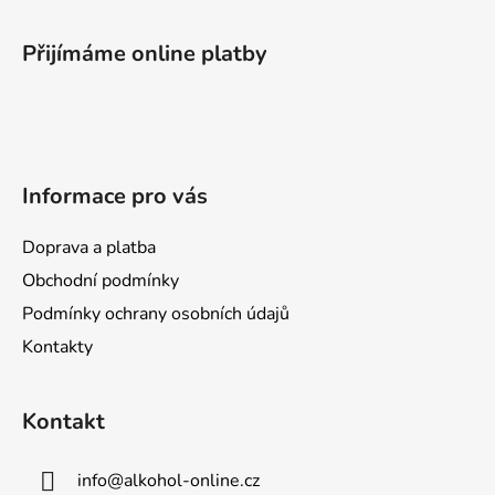
l
Z
á
á
d
Přijímáme online platby
p
a
a
c
t
í
p
í
r
Informace pro vás
v
k
y
Doprava a platba
v
Obchodní podmínky
ý
Podmínky ochrany osobních údajů
p
i
Kontakty
s
u
Kontakt
info
@
alkohol-online.cz