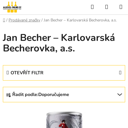
Přejít
Hledat
NÁKUP
na
KOŠÍK
obsah
Domů
/
Prodávané značky
/
Jan Becher – Karlovarská Becherovka, a.s.
Jan Becher – Karlovarská
Becherovka, a.s.
OTEVŘÍT FILTR
Ř
Řadit podle:
Doporučujeme
a
z
V
e
ý
n
p
í