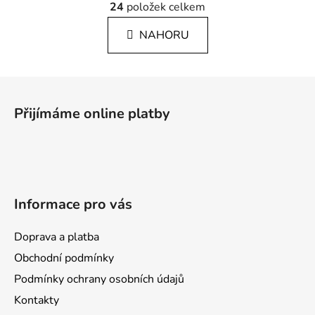
á
24
položek celkem
v
n
l
k
NAHORU
á
o
d
v
a
á
Z
c
n
á
í
í
Přijímáme online platby
p
p
r
a
v
t
k
í
y
v
Informace pro vás
ý
p
Doprava a platba
i
s
Obchodní podmínky
u
Podmínky ochrany osobních údajů
Kontakty