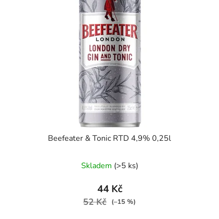
i
p
s
r
p
o
r
d
o
u
d
k
u
t
k
ů
t
ů
Beefeater & Tonic RTD 4,9% 0,25l
Skladem
(>5 ks)
44 Kč
52 Kč
(–15 %)