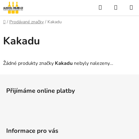
Přejít
Hledat
NÁKUP
na
KOŠÍK
obsah
Domů
/
Prodávané značky
/
Kakadu
Kakadu
Žádné produkty značky
Kakadu
nebyly nalezeny...
Z
á
Přijímáme online platby
p
a
t
í
Informace pro vás