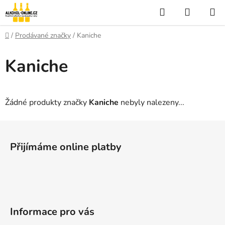
Přejít
Hledat
NÁKUP
na
KOŠÍK
obsah
Domů
/
Prodávané značky
/
Kaniche
Kaniche
Žádné produkty značky
Kaniche
nebyly nalezeny...
Z
á
Přijímáme online platby
p
a
t
í
Informace pro vás