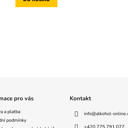
O
v
l
á
d
a
c
í
p
r
v
k
y
mace pro vás
Kontakt
v
ý
a a platba
info
@
alkohol-online.
p
ní podmínky
i
+420 775 791 077