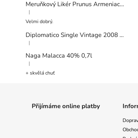
Meruňkový Likér Prunus Armeniaca 24% 0,7l
|
Hodnocení produktu je 5 z 5 hvězdiček.
Velmi dobrý.
Diplomatico Single Vintage 2008 43% 0,7l
|
Hodnocení produktu je 5 z 5 hvězdiček.
Naga Malacca 40% 0,7l
|
Hodnocení produktu je 5 z 5 hvězdiček.
+ skvělá chuť
Z
á
Přijímáme online platby
Infor
p
a
Doprav
t
Obchod
í