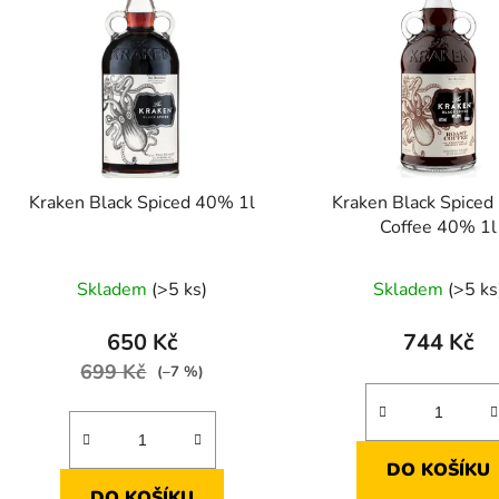
p
s
p
r
o
d
Kraken Black Spiced 40% 1l
Kraken Black Spiced
u
Coffee 40% 1l
k
t
Skladem
(>5 ks)
Skladem
(>5 ks
ů
650 Kč
744 Kč
699 Kč
(–7 %)
DO KOŠÍKU
DO KOŠÍKU