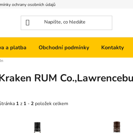
mínky ochrany osobních údajů
Kontakty
a a platba
Obchodní podmínky
Kontakty
In
Kraken RUM Co.,Lawrencebur
Stránka
1
z
1
-
2
položek celkem
V
ý