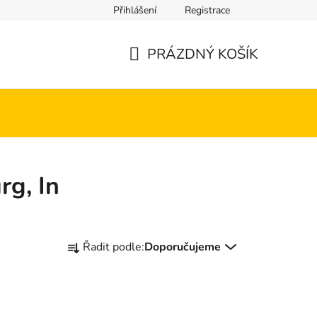
Přihlášení
Registrace
PRÁZDNÝ KOŠÍK
NÁKUPNÍ
KOŠÍK
g, In
Ř
Řadit podle:
Doporučujeme
a
z
e
n