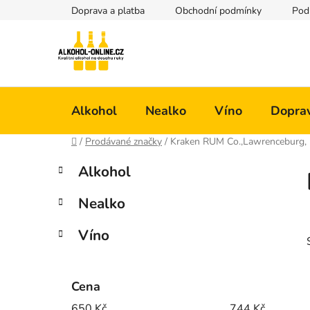
Přejít
Doprava a platba
Obchodní podmínky
Pod
na
obsah
Alkohol
Nealko
Víno
Doprav
Domů
/
Prodávané značky
/
Kraken RUM Co.,Lawrenceburg, 
P
K
Přeskočit
Alkohol
a
kategorie
o
t
s
Nealko
e
t
g
r
Víno
o
a
r
i
n
e
Cena
n
í
650
Kč
744
Kč