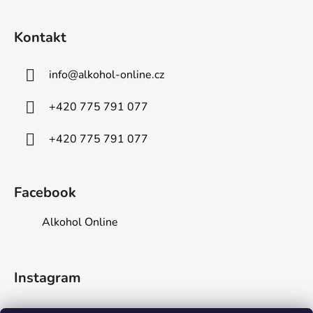
s
u
Kontakt
info
@
alkohol-online.cz
+420 775 791 077
+420 775 791 077
Facebook
Alkohol Online
Instagram