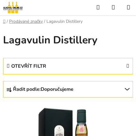
Přejít
Hledat
NÁKUP
na
KOŠÍK
obsah
Domů
/
Prodávané značky
/
Lagavulin Distillery
Lagavulin Distillery
OTEVŘÍT FILTR
Ř
Řadit podle:
Doporučujeme
a
z
V
e
ý
n
p
í
i
p