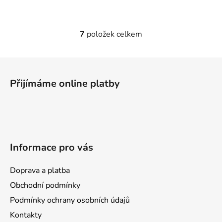
7
položek celkem
O
v
l
Z
á
á
d
Přijímáme online platby
p
a
a
c
t
í
p
í
r
Informace pro vás
v
k
y
Doprava a platba
v
Obchodní podmínky
ý
Podmínky ochrany osobních údajů
p
i
Kontakty