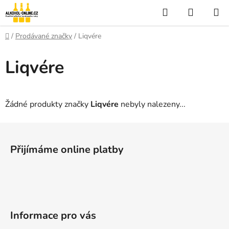
Přejít
Hledat
NÁKUP
na
KOŠÍK
obsah
Domů
/
Prodávané značky
/
Liqvére
Liqvére
Žádné produkty značky
Liqvére
nebyly nalezeny...
Z
á
Přijímáme online platby
p
a
t
í
Informace pro vás