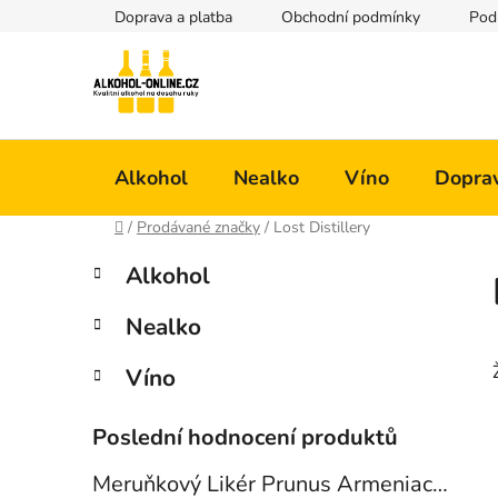
Přejít
Doprava a platba
Obchodní podmínky
Pod
na
obsah
Alkohol
Nealko
Víno
Doprav
Domů
/
Prodávané značky
/
Lost Distillery
P
K
Přeskočit
Alkohol
a
kategorie
o
t
s
Nealko
e
t
g
r
Víno
o
a
r
i
n
Poslední hodnocení produktů
e
n
Meruňkový Likér Prunus Armeniaca 24% 0,7l
í