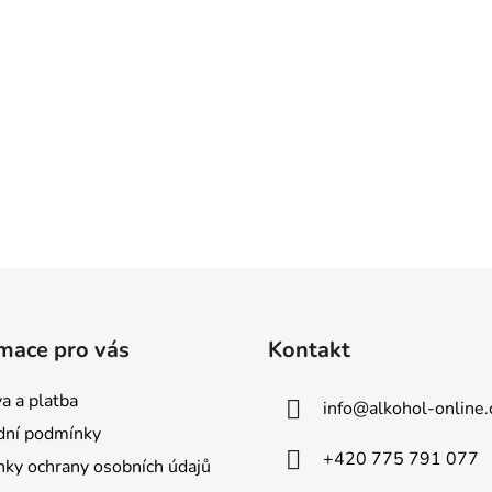
mace pro vás
Kontakt
a a platba
info
@
alkohol-online.
ní podmínky
+420 775 791 077
ky ochrany osobních údajů