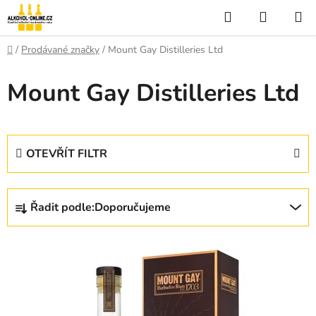
Přejít
Hledat
NÁKUP
na
KOŠÍK
obsah
Domů
/
Prodávané značky
/
Mount Gay Distilleries Ltd
Mount Gay Distilleries Ltd
OTEVŘÍT FILTR
Ř
Řadit podle:
Doporučujeme
a
z
V
e
ý
n
p
í
i
p