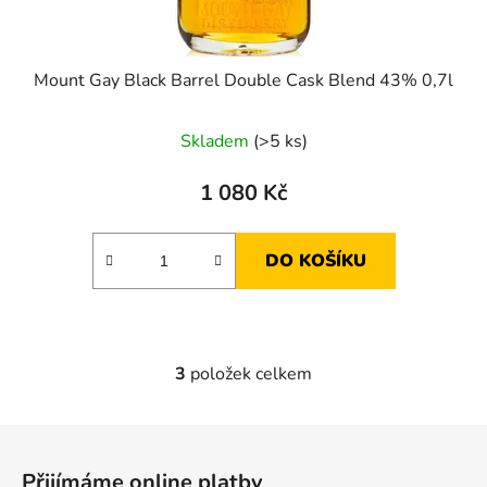
Mount Gay Black Barrel Double Cask Blend 43% 0,7l
Skladem
(>5 ks)
1 080 Kč
DO KOŠÍKU
3
položek celkem
O
v
l
Z
á
á
d
Přijímáme online platby