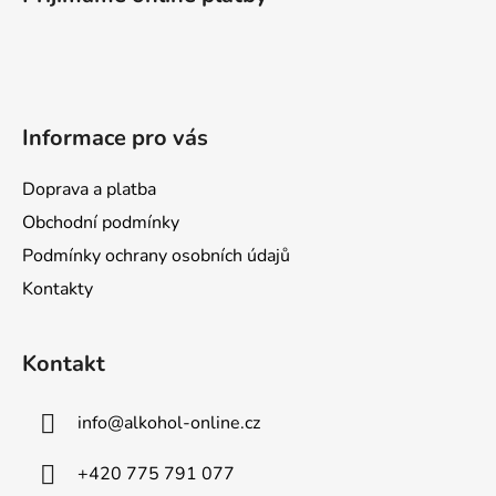
p
a
a
c
t
í
p
í
r
Informace pro vás
v
k
y
Doprava a platba
v
Obchodní podmínky
ý
Podmínky ochrany osobních údajů
p
i
Kontakty
s
u
Kontakt
info
@
alkohol-online.cz
+420 775 791 077