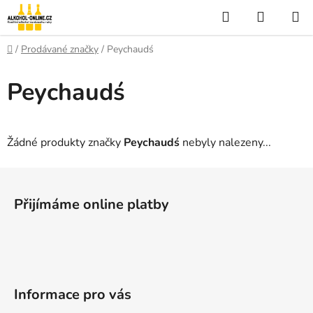
Přejít
Hledat
NÁKUP
na
KOŠÍK
obsah
Domů
/
Prodávané značky
/
Peychaudś
Peychaudś
Žádné produkty značky
Peychaudś
nebyly nalezeny...
Z
á
Přijímáme online platby
p
a
t
í
Informace pro vás