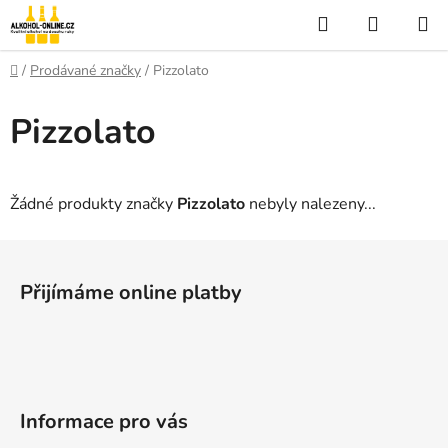
Přejít
Hledat
NÁKUP
na
KOŠÍK
obsah
Domů
/
Prodávané značky
/
Pizzolato
Pizzolato
Žádné produkty značky
Pizzolato
nebyly nalezeny...
Z
á
Přijímáme online platby
p
a
t
í
Informace pro vás