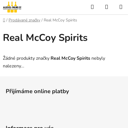
Přejít
Hledat
NÁKUP
na
KOŠÍK
obsah
Domů
/
Prodávané značky
/
Real McCoy Spirits
Real McCoy Spirits
Žádné produkty značky
Real McCoy Spirits
nebyly
nalezeny...
Z
á
Přijímáme online platby
p
a
t
í