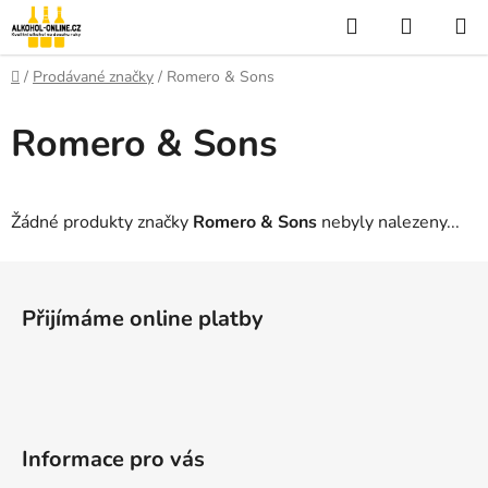
Přejít
Hledat
NÁKUP
na
KOŠÍK
obsah
Domů
/
Prodávané značky
/
Romero & Sons
Romero & Sons
Žádné produkty značky
Romero & Sons
nebyly nalezeny...
Z
á
Přijímáme online platby
p
a
t
í
Informace pro vás