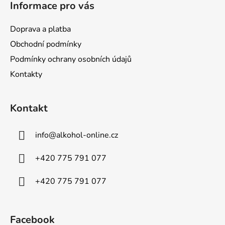
Informace pro vás
v
k
y
Doprava a platba
v
Obchodní podmínky
ý
Podmínky ochrany osobních údajů
p
i
Kontakty
s
u
Kontakt
info
@
alkohol-online.cz
+420 775 791 077
+420 775 791 077
Facebook