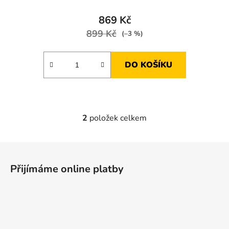
869 Kč
899 Kč
(–3 %)
DO KOŠÍKU
2
položek celkem
O
v
l
Z
á
á
d
Přijímáme online platby
p
a
a
c
t
í
p
í
r