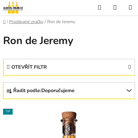
Přejít
Hledat
NÁKUP
na
KOŠÍK
obsah
Domů
/
Prodávané značky
/
Ron de Jeremy
Ron de Jeremy
OTEVŘÍT FILTR
Ř
Řadit podle:
Doporučujeme
a
z
V
e
TIP
ý
n
p
í
i
p