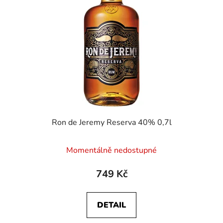
s
r
p
o
r
d
o
u
d
k
u
t
k
ů
t
ů
Ron de Jeremy Reserva 40% 0,7l
Momentálně nedostupné
749 Kč
DETAIL