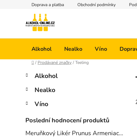
Přejít
Doprava a platba
Obchodní podmínky
Pod
na
obsah
Alkohol
Nealko
Víno
Doprav
Domů
/
Prodávané značky
/
Teeling
P
K
Přeskočit
Alkohol
a
kategorie
o
t
s
Nealko
e
t
g
r
Víno
o
a
r
i
n
Poslední hodnocení produktů
e
n
Meruňkový Likér Prunus Armeniaca 24% 0,7l
í