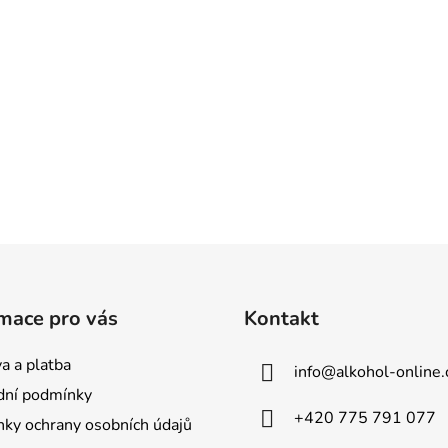
mace pro vás
Kontakt
a a platba
info
@
alkohol-online.
ní podmínky
+420 775 791 077
ky ochrany osobních údajů