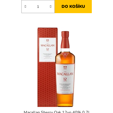
DO KOŠÍKU
Macallan Sherry Oak 12yo 40% 0,7l