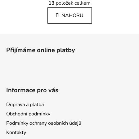
á
13
položek celkem
v
n
l
k
NAHORU
á
o
d
v
a
á
Z
c
n
á
í
í
Přijímáme online platby
p
p
r
a
v
t
k
í
y
v
Informace pro vás
ý
p
Doprava a platba
i
s
Obchodní podmínky
u
Podmínky ochrany osobních údajů
Kontakty