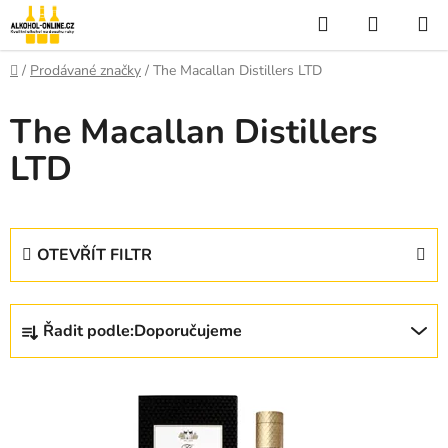
Přejít
Hledat
NÁKUP
na
KOŠÍK
obsah
Domů
/
Prodávané značky
/
The Macallan Distillers LTD
The Macallan Distillers
LTD
OTEVŘÍT FILTR
Ř
Řadit podle:
Doporučujeme
a
z
V
e
ý
n
p
í