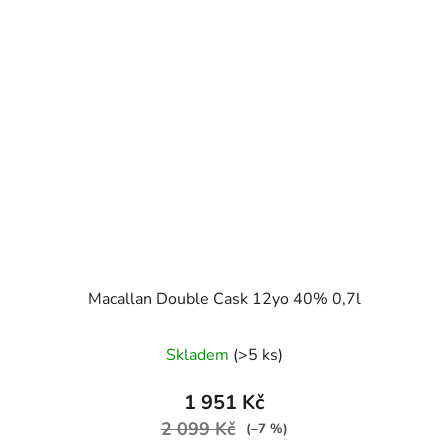
Macallan Double Cask 12yo 40% 0,7l
Skladem
(>5 ks)
1 951 Kč
2 099 Kč
(–7 %)