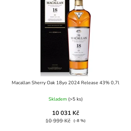
i
p
s
r
p
o
r
d
o
u
d
k
u
t
k
ů
t
ů
Macallan Sherry Oak 18yo 2024 Release 43% 0,7l
Skladem
(>5 ks)
10 031 Kč
10 999 Kč
(–8 %)