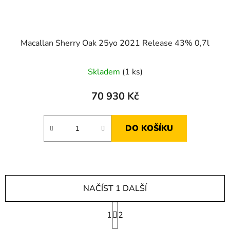
Macallan Sherry Oak 25yo 2021 Release 43% 0,7l
Skladem
(1 ks)
70 930 Kč
DO KOŠÍKU
NAČÍST 1 DALŠÍ
S
1
t
2
r
O