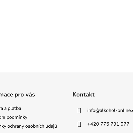
mace pro vás
Kontakt
a a platba
info
@
alkohol-online.
ní podmínky
+420 775 791 077
ky ochrany osobních údajů