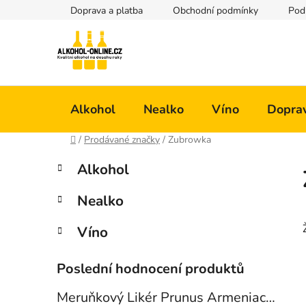
Přejít
Doprava a platba
Obchodní podmínky
Pod
na
obsah
Alkohol
Nealko
Víno
Doprav
Domů
/
Prodávané značky
/
Zubrowka
P
K
Přeskočit
Alkohol
a
kategorie
o
t
s
Nealko
e
t
g
r
Víno
o
a
r
i
n
Poslední hodnocení produktů
e
n
Meruňkový Likér Prunus Armeniaca 24% 0,7l
í