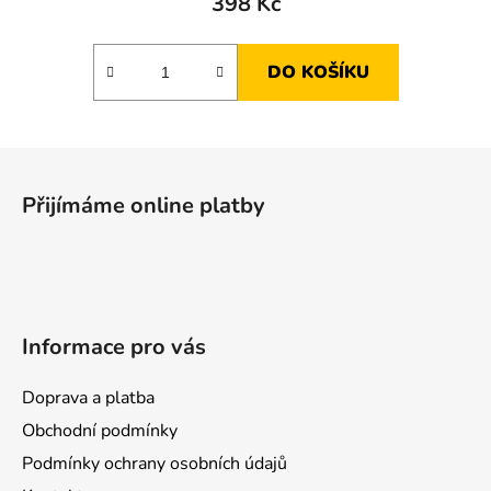
398 Kč
DO KOŠÍKU
Z
á
Přijímáme online platby
p
a
t
í
Informace pro vás
Doprava a platba
Obchodní podmínky
Podmínky ochrany osobních údajů