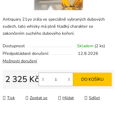
Antiquary 21yo zrála ve speciálně vybraných dubových
sudech, tato whisky má plně hladký charakter se
zakončením suchého dubového koření.
Dostupnost
Skladem
(2 ks)
Předpokládané doručení:
12.8.2026
Možnosti doručení
2 325 Kč
DO KOŠÍKU
Měrná cena:
Tisk
Zeptat se
Hlídat
Sdílet