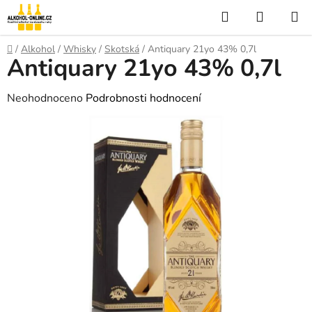
Přejít
Hledat
NÁKUP
na
KOŠÍK
obsah
Domů
/
Alkohol
/
Whisky
/
Skotská
/
Antiquary 21yo 43% 0,7l
Antiquary 21yo 43% 0,7l
Průměrné
Neohodnoceno
Podrobnosti hodnocení
hodnocení
produktu
je
0,0
z
5
hvězdiček.