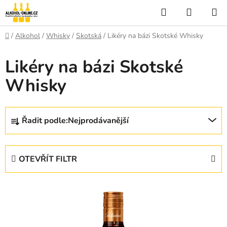
Přejít
Hledat
NÁKUP
na
KOŠÍK
obsah
Domů
/
Alkohol
/
Whisky
/
Skotská
/
Likéry na bázi Skotské Whisky
Likéry na bázi Skotské
Whisky
Ř
Řadit podle:
Nejprodávanější
a
z
e
OTEVŘÍT FILTR
n
í
V
p
ý
r
p
o