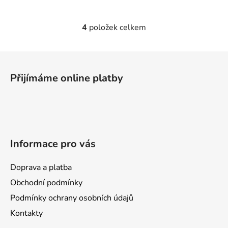
4
položek celkem
O
v
l
Z
á
á
d
Přijímáme online platby
p
a
a
c
t
í
p
í
r
Informace pro vás
v
k
y
Doprava a platba
v
Obchodní podmínky
ý
Podmínky ochrany osobních údajů
p
i
Kontakty
s