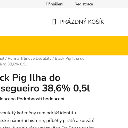
Přihlášení
Registrace
PRÁZDNÝ KOŠÍK
NÁKUPNÍ
KOŠÍK
hol
/
Rum a Třtinové Destiláty
/
Black Pig Ilha do
iro 38,6% 0,5l
ck Pig Ilha do
segueiro 38,6% 0,5l
né
dnoceno
Podrobnosti hodnocení
ení
vouletý kořeněný rum odráží identitu
tu
lské námořní historie, příběhy pirátů a korzárů