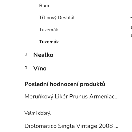
Rum
Třtinový Destilát
Tuzemák
Tuzemák
Nealko
Víno
Poslední hodnocení produktů
Meruňkový Likér Prunus Armeniaca 24% 0,7l
|
Hodnocení produktu je 5 z 5 hvězdiček.
Velmi dobrý.
Diplomatico Single Vintage 2008 43% 0,7l