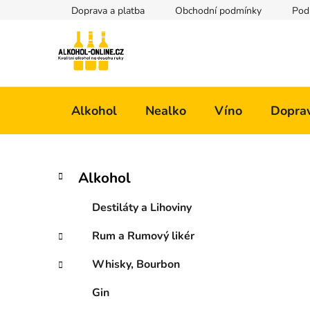
Přejít
Doprava a platba
Obchodní podmínky
Pod
na
obsah
Alkohol
Nealko
Víno
Doprav
P
K
Přeskočit
Alkohol
a
kategorie
o
t
s
Destiláty a Lihoviny
e
t
g
Rum a Rumový likér
r
o
a
r
Whisky, Bourbon
i
n
e
n
Gin