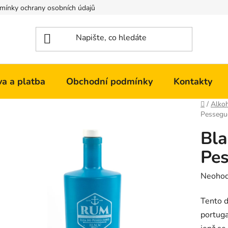
mínky ochrany osobních údajů
Kontakty
a a platba
Obchodní podmínky
Kontakty
Domů
/
Alko
Pessegue
Bla
Pes
Průměr
Neoho
hodnoc
Tento d
produk
portuga
je