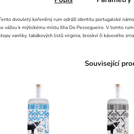
Tento dvouletý kořeněný rum odráží identitu portugalské námořn
se vážou k mýtickému místu Ilha Do Pessegueiro. V tomto rumu
stopy vanilky, tabákových listů virginia, broskví či kávového zrn
Související pr