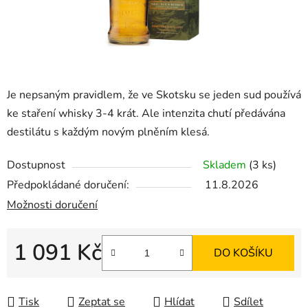
Je nepsaným pravidlem, že ve Skotsku se jeden sud používá
ke staření whisky 3-4 krát. Ale intenzita chutí předávána
destilátu s každým novým plněním klesá.
Dostupnost
Skladem
(3 ks)
Předpokládané doručení:
11.8.2026
Možnosti doručení
1 091 Kč
DO KOŠÍKU
Měrná cena:
Tisk
Zeptat se
Hlídat
Sdílet