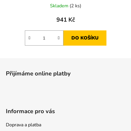
Skladem
(2 ks)
941 Kč
DO KOŠÍKU
Z
á
Přijímáme online platby
p
a
t
í
Informace pro vás
Doprava a platba