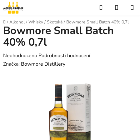
Přejít
Hledat
NÁKUP
na
KOŠÍK
obsah
Domů
/
Alkohol
/
Whisky
/
Skotská
/
Bowmore Small Batch 40% 0,7l
Bowmore Small Batch
40% 0,7l
Průměrné
Neohodnoceno
Podrobnosti hodnocení
hodnocení
Značka:
Bowmore Distillery
produktu
je
0,0
z
5
hvězdiček.