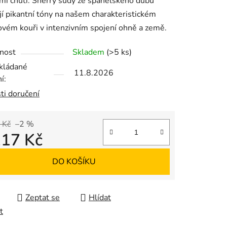
mi chutí. Sherry sudy ze španělského dubu
jí pikantní tóny na našem charakteristickém
ovém kouři v intenzivním spojení ohně a země.
ek.
nost
Skladem
(>5 ks)
kládané
11.8.2026
í:
ti doručení
 Kč
–2 %
117 Kč
 cena:
DO KOŠÍKU
Zeptat se
Hlídat
t