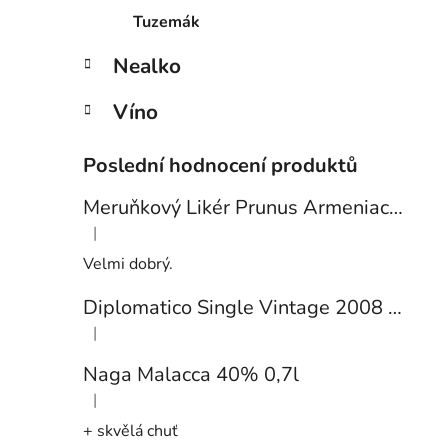
Tuzemák
Nealko
Víno
Poslední hodnocení produktů
Meruňkový Likér Prunus Armeniaca 24% 0,7l
|
Hodnocení produktu je 5 z 5 hvězdiček.
Velmi dobrý.
Diplomatico Single Vintage 2008 43% 0,7l
|
Hodnocení produktu je 5 z 5 hvězdiček.
Naga Malacca 40% 0,7l
|
Hodnocení produktu je 5 z 5 hvězdiček.
+ skvělá chuť