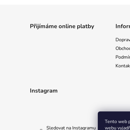
Z
á
Přijímáme online platby
Infor
p
a
Doprav
t
Obchod
í
Podmín
Kontak
Instagram
Tento web p
Sledovat na Instagramu
webu vyjadřu