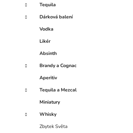
í
Tequila
p
a
Dárková balení
n
Vodka
e
l
Likér
Absinth
Brandy a Cognac
Aperitiv
Tequila a Mezcal
Miniatury
Whisky
Zbytek Světa