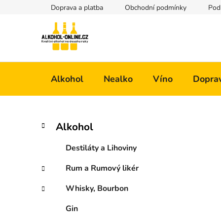
Přejít
Doprava a platba
Obchodní podmínky
Pod
na
obsah
Alkohol
Nealko
Víno
Doprav
P
K
Přeskočit
Alkohol
a
kategorie
o
t
s
Destiláty a Lihoviny
e
t
g
Rum a Rumový likér
r
o
a
r
Whisky, Bourbon
i
n
e
n
Gin