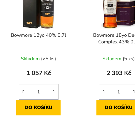
Bowmore 12yo 40% 0,7l
Bowmore 18yo De
Complex 43% 0,
Skladem
(>5 ks)
Skladem
(5 ks)
1 057 Kč
2 393 Kč
DO KOŠÍKU
DO KOŠÍKU