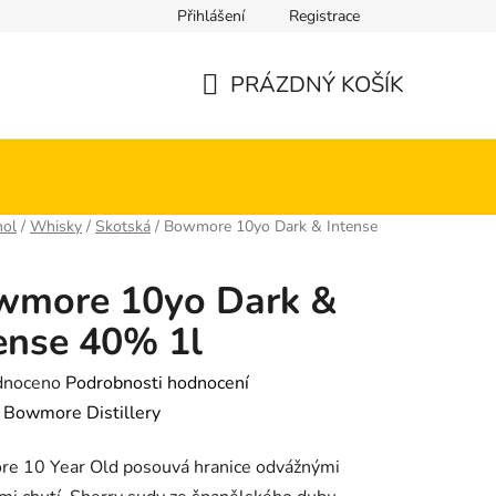
Přihlášení
Registrace
PRÁZDNÝ KOŠÍK
NÁKUPNÍ
KOŠÍK
hol
/
Whisky
/
Skotská
/
Bowmore 10yo Dark & Intense
wmore 10yo Dark &
ense 40% 1l
né
dnoceno
Podrobnosti hodnocení
ení
:
Bowmore Distillery
tu
e 10 Year Old posouvá hranice odvážnými