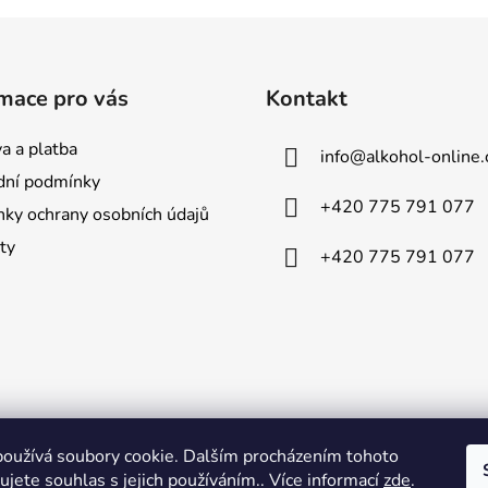
mace pro vás
Kontakt
a a platba
info
@
alkohol-online.
ní podmínky
+420 775 791 077
ky ochrany osobních údajů
ty
+420 775 791 077
oužívá soubory cookie. Dalším procházením tohoto
jete souhlas s jejich používáním.. Více informací
zde
.