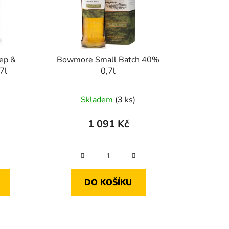
ep &
Bowmore Small Batch 40%
7l
0,7l
Skladem
(3 ks)
1 091 Kč
DO KOŠÍKU