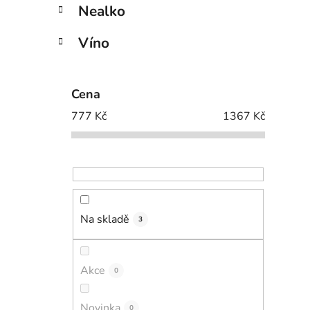
Nealko
Víno
Cena
777
Kč
1367
Kč
Na skladě
3
Akce
0
Novinka
0