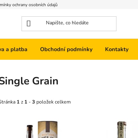
mínky ochrany osobních údajů
Kontakty
a a platba
Obchodní podmínky
Kontakty
Single Grain
Stránka
1
z
1
-
3
položek celkem
V
ý
p