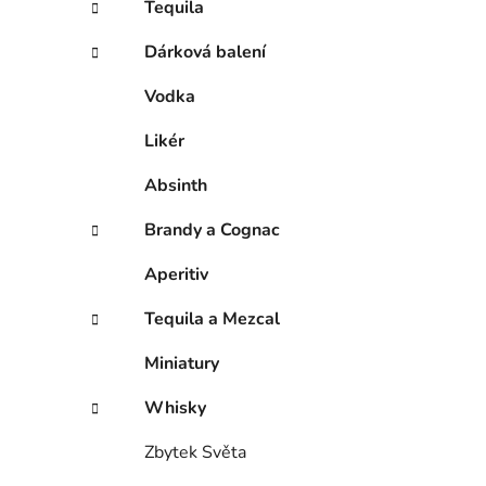
Tequila
i
p
a
Dárková balení
n
Vodka
e
l
Likér
Absinth
Brandy a Cognac
Aperitiv
Tequila a Mezcal
Miniatury
Whisky
Zbytek Světa