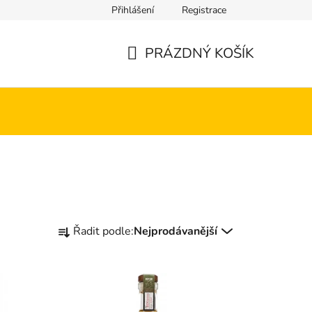
Přihlášení
Registrace
PRÁZDNÝ KOŠÍK
NÁKUPNÍ
KOŠÍK
Ř
Řadit podle:
Nejprodávanější
a
z
e
n
í