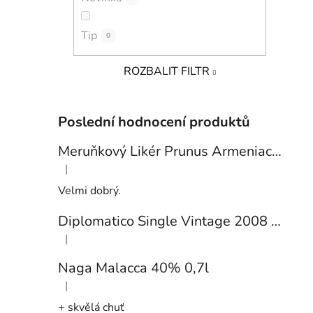
Tip
0
ROZBALIT FILTR
Poslední hodnocení produktů
Meruňkový Likér Prunus Armeniaca 24% 0,7l
|
Hodnocení produktu je 5 z 5 hvězdiček.
Velmi dobrý.
Diplomatico Single Vintage 2008 43% 0,7l
|
Hodnocení produktu je 5 z 5 hvězdiček.
Naga Malacca 40% 0,7l
|
Hodnocení produktu je 5 z 5 hvězdiček.
+ skvělá chuť