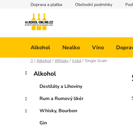
Přejít
Doprava a platba
Obchodní podmínky
Pod
na
obsah
Alkohol
Nealko
Víno
Doprav
Domů
/
Alkohol
/
Whisky
/
Irská
/
Single Grain
P
K
Přeskočit
Alkohol
a
kategorie
o
t
s
Destiláty a Lihoviny
e
t
g
Rum a Rumový likér
r
o
a
r
Whisky, Bourbon
i
n
e
n
Gin
í