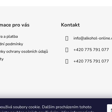
mace pro vás
Kontakt
a a platba
info
@
alkohol-online.
ní podmínky
+420 775 791 077
ky ochrany osobních údajů
ty
+420 775 791 077
oužívá soubory cookie. Dalším procházením tohoto