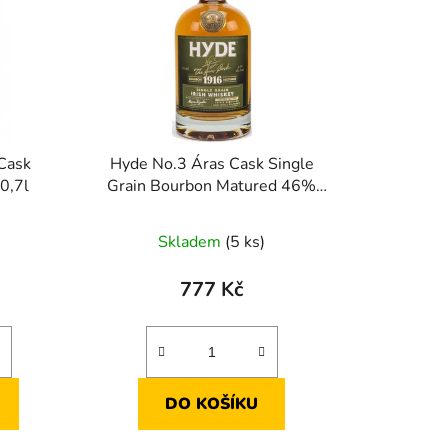
p
r
o
d
u
k
 Cask
Hyde No.3 Áras Cask Single
t
0,7l
Grain Bourbon Matured 46%
ů
0,7l
Skladem
(5 ks)
777 Kč
DO KOŠÍKU