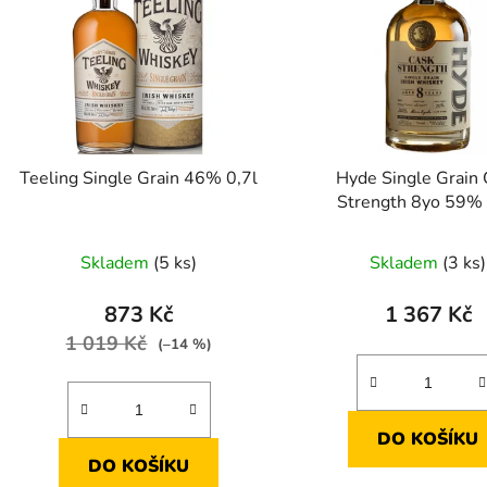
s
p
r
o
d
Teeling Single Grain 46% 0,7l
Hyde Single Grain
u
Strength 8yo 59% 
k
t
Skladem
(5 ks)
Skladem
(3 ks)
ů
873 Kč
1 367 Kč
1 019 Kč
(–14 %)
DO KOŠÍKU
DO KOŠÍKU