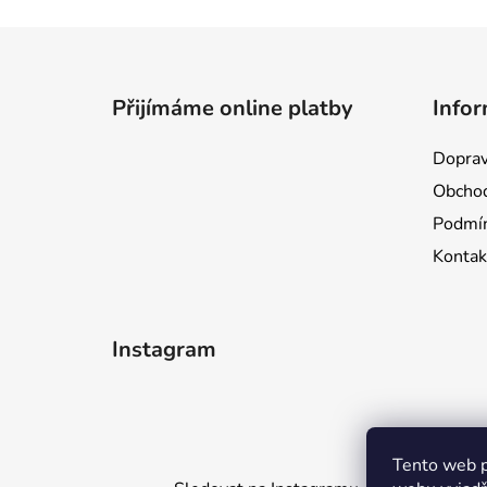
Z
á
Přijímáme online platby
Infor
p
a
Doprav
t
Obchod
í
Podmín
Kontak
Instagram
Tento web p