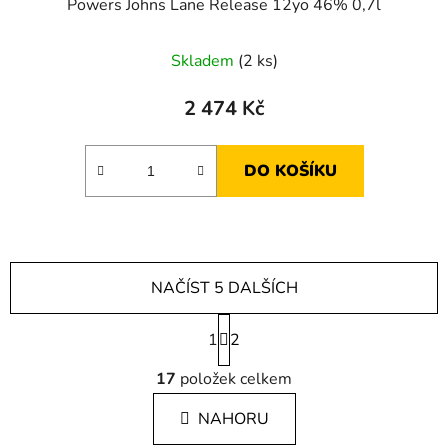
Powers Johns Lane Release 12yo 46% 0,7l
Skladem
(2 ks)
2 474 Kč
DO KOŠÍKU
NAČÍST 5 DALŠÍCH
S
1
t
2
r
O
á
17
položek celkem
v
n
l
k
NAHORU
á
o