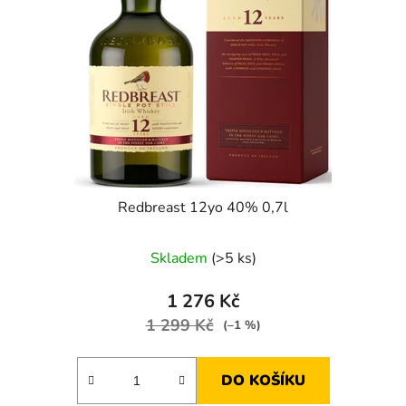
p
k
r
t
o
ů
d
u
k
t
ů
Redbreast 12yo 40% 0,7l
Skladem
(>5 ks)
1 276 Kč
1 299 Kč
(–1 %)
DO KOŠÍKU