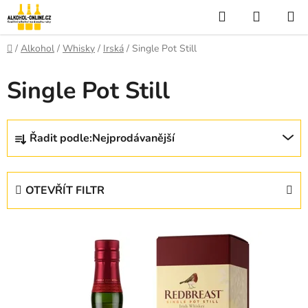
Přejít
Hledat
NÁKUP
na
KOŠÍK
obsah
Domů
/
Alkohol
/
Whisky
/
Irská
/
Single Pot Still
Single Pot Still
Ř
Řadit podle:
Nejprodávanější
a
z
e
OTEVŘÍT FILTR
n
í
V
p
ý
r
p
o
i
d
s
u