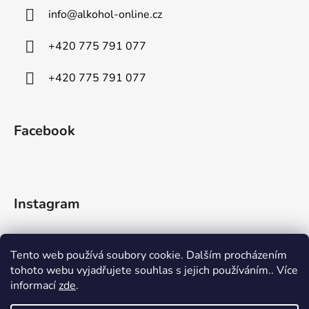
info
@
alkohol-online.cz
+420 775 791 077
+420 775 791 077
Facebook
Instagram
Tento web používá soubory cookie. Dalším procházením
tohoto webu vyjadřujete souhlas s jejich používáním.. Více
informací
zde
.
Sledovat na Instagramu