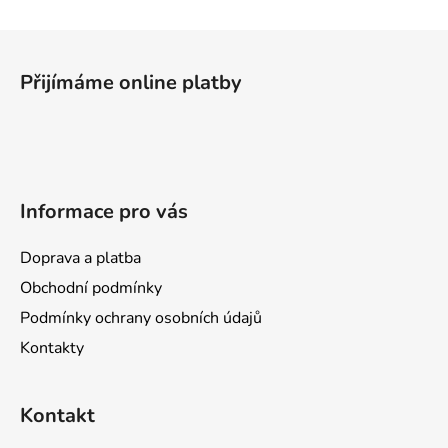
d
v
a
á
Z
c
n
á
í
í
Přijímáme online platby
p
p
r
a
v
t
k
í
y
v
Informace pro vás
ý
p
Doprava a platba
i
s
Obchodní podmínky
u
Podmínky ochrany osobních údajů
Kontakty
Kontakt